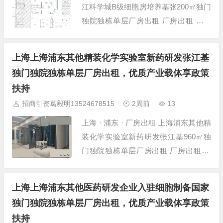
江科学城B级细胞房培养基张200㎡独门
独院独栋单层厂房出租 厂房出租 项目
详情 项目名称 上海浦东其他张江科学
城B级细胞房培养基张200㎡独门独院独
上海上海浦东其他精装化学实验室新药研发张江基
栋 所在位置 上海-浦东-其他-张江药谷
独门独院独栋单层厂房出租，优质产业载体享政策
孵化器 建筑面积 200㎡ 层高 4.5米 层数
扶持
双层厂房...
招商引资葛毅明13524678515
2周前
13
上海 · 浦东 · 厂房出租 上海浦东其他精
装化学实验室新药研发张江基960㎡独
门独院独栋单层厂房出租 厂房出租 项
目详情 项目名称 上海浦东其他精装化
学实验室新药研发张江基960㎡独门独
上海上海浦东其他医药研发企业入驻细胞制备国家
院独栋 所在位置 上海-浦东-其他-张江
独门独院独栋单层厂房出租，优质产业载体享政策
科学城 建筑面积 960㎡ 层高 4.2米 层数
扶持
多层厂房...