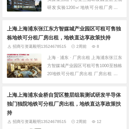
研发实验1200㎡地铁可分租厂房出租
厂房出租 项目详情 项目名称 上海浦东
张江发实验室招租中心亚兰德研发园整
上海上海浦东张江东方智媒城产业园区可租可售独
层生物研发实验12 所在位置 上海-浦东-
栋地铁可分租厂房出租，地铁直达享政策扶持
张江-张江亚兰德研发园 建筑面积 1200
招商引资葛毅明13524678515
2周前
8
㎡ 层高 4.2米 层数...
上海 · 浦东 · 厂房出租 上海浦东张江东
方智媒城产业园区可租可售1000至独栋
20地铁可分租厂房出租 厂房出租 项目
详情 项目名称 上海浦东张江东方智媒
城产业园区可租可售1000至独栋20地铁
上海上海浦东金桥自贸区整层组装测试研发半导体
所在位置 上海-浦东-张江-东方智媒城产
独门独院地铁可分租厂房出租，地铁直达享政策扶
业园 层高 5米 层数 多层厂房 房源类型
持
厂房出租...
招商引资葛毅明13524678515
2周前
12