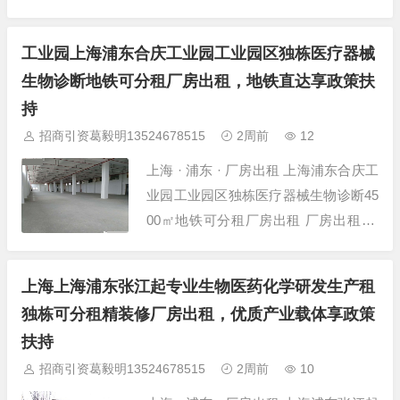
详情 项目名称 上海浦东金桥自贸区300
-研发测试组装电5000㎡地铁交通便 所
工业园上海浦东合庆工业园工业园区独栋医疗器械
在位置 上海-浦东-金桥-金桥自贸区地铁
生物诊断地铁可分租厂房出租，地铁直达享政策扶
站附近 建筑面积 5000㎡ 层高 5米 层数
持
多...
招商引资葛毅明13524678515
2周前
12
上海 · 浦东 · 厂房出租 上海浦东合庆工
业园工业园区独栋医疗器械生物诊断45
00㎡地铁可分租厂房出租 厂房出租 项
目详情 项目名称 上海浦东合庆工业园
工业园区独栋医疗器械生物诊断4500㎡
上海上海浦东张江起专业生物医药化学研发生产租
地铁 所在位置 上海-浦东-合庆-合庆工
独栋可分租精装修厂房出租，优质产业载体享政策
业园区 建筑面积 4500㎡ 层高 6米 层数
扶持
双层厂房...
招商引资葛毅明13524678515
2周前
10