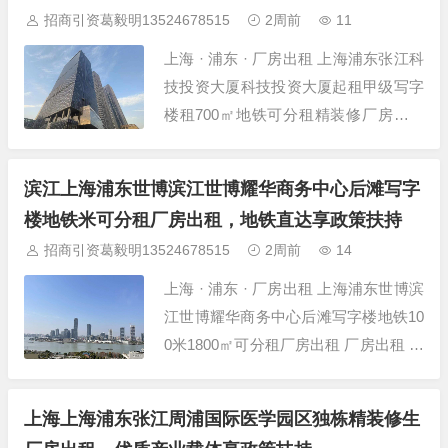
招商引资葛毅明13524678515
2周前
11
上海 · 浦东 · 厂房出租 上海浦东张江科
技投资大厦科技投资大厦起租甲级写字
楼租700㎡地铁可分租精装修厂房出租
厂房出租 项目详情 项目名称 上海浦东
张江科技投资大厦科技投资大厦起租甲
滨江上海浦东世博滨江世博耀华商务中心后滩写字
级写字楼租700㎡ 所在位置 上海-浦东-
楼地铁米可分租厂房出租，地铁直达享政策扶持
张江-上海科技投资大厦 建筑面积 700
招商引资葛毅明13524678515
2周前
14
㎡ 层高 4米 层数...
上海 · 浦东 · 厂房出租 上海浦东世博滨
江世博耀华商务中心后滩写字楼地铁10
0米1800㎡可分租厂房出租 厂房出租 项
目详情 项目名称 上海浦东世博滨江世
博耀华商务中心后滩写字楼地铁100米1
上海上海浦东张江周浦国际医学园区独栋精装修生
80 所在位置 上海-浦东-世博滨江-后滩