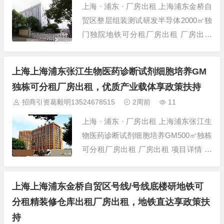
上海 · 浦东 · 厂房出租 上海浦东金桥自
贸区整层组装测试研发半导体2000㎡独
门独院地铁可分租厂房出租 厂房出租
项目详情 项目名称 上海浦东金桥自贸
区整层组装测试研发半导体2000㎡独门
上海上海浦东张江生物医药诊断试剂细胞培养GM
独院地 所在位置 上海-浦东-金桥-金桥
独栋可分租厂房出租，优质产业载体享政策扶持
自贸区研发办公总部 建筑面积 2000㎡
招商引资葛毅明13524678515
2周前
11
层高 6米 层数...
上海 · 浦东 · 厂房出租 上海浦东张江生
物医药诊断试剂细胞培养GM500㎡独栋
可分租厂房出租 厂房出租 项目详情 项
目名称 上海浦东张江生物医药诊断试剂
细胞培养GM500㎡独栋可分租厂 所在
上海上海浦东金桥自贸区号线/号线底楼研地铁可
位置 上海-浦东-张江-张江药谷及附近
分租精装修仓库出租厂房出租，地铁直达享政策扶
建筑面积 500㎡ 层高 5.5米 层数 多层厂
持
房...