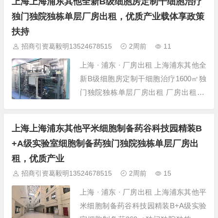
上海上海浦东其他全新B级细胞房定制干细胞治疗
院独 所在位置 上海-浦东-其他-张江高
独门独院独栋单层厂房出租，优质产业载体享政策
科技园区 建筑面积 4200㎡ 层高 4.5米
扶持
层数 多层厂...
招商引资葛毅明13524678515
2周前
11
上海 · 浦东 · 厂房出租 上海浦东其他全
新B级细胞房定制干细胞治疗1600㎡独
门独院独栋单层厂房出租 厂房出租 项
目详情 项目名称 上海浦东其他全新B级
细胞房定制干细胞治疗1600㎡独门独院
上海上海浦东其他平米细胞制备药谷科技园精装B
独 所在位置 上海-浦东-其他-张江药谷
+A级实验室细胞制备药独门独院独栋单层厂房出
孵化器 建筑面积 1600㎡ 层高 4.2米 层
租，优质产业
数 双层厂...
招商引资葛毅明13524678515
2周前
15
上海 · 浦东 · 厂房出租 上海浦东其他平
米细胞制备药谷科技园精装B+A级实验