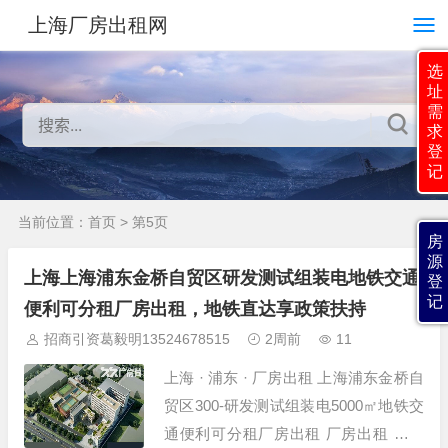
上海厂房出租网
选
址
需
求
登
记
当前位置：
首页
> 第5页
房
源
上海上海浦东金桥自贸区研发测试组装电地铁交通
登
记
便利可分租厂房出租，地铁直达享政策扶持
招商引资葛毅明13524678515
2周前
11
上海 · 浦东 · 厂房出租 上海浦东金桥自
贸区300-研发测试组装电5000㎡地铁交
通便利可分租厂房出租 厂房出租 项目