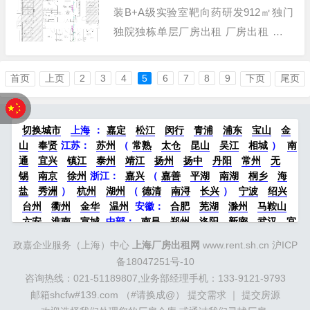
装B+A级实验室靶向药研发912㎡独门
独院独栋单层厂房出租 厂房出租 项目
详情 项目名称 上海浦东其他精装B+A
级实验室靶向药研发912㎡独门独院独
首页
上页
2
3
4
5
6
7
8
9
下页
尾页
栋 所在位置 上海-浦东-其他-张江高科
技园区 建筑面积 912㎡ 层高 5米 层数
多层厂房...
切换城市
上海
：
嘉定
松江
闵行
青浦
浦东
宝山
金
山
奉贤
江苏：
苏州
（
常熟
太仓
昆山
吴江
相城
）
南
通
宜兴
镇江
泰州
靖江
扬州
扬中
丹阳
常州
无
锡
南京
徐州
浙江：
嘉兴
（
嘉善
平湖
南湖
桐乡
海
盐
秀洲
）
杭州
湖州
（
德清
南浔
长兴
）
宁波
绍兴
台州
衢州
金华
温州
安徽：
合肥
芜湖
滁州
马鞍山
六安
淮南
宣城
中部：
南昌
郑州
洛阳
新密
武汉
宜
昌
襄阳
重庆
成都
德阳
长沙
株洲
湘潭
西安
京津冀
政嘉企业服务（上海）中心
上海厂房出租网
www.rent.sh.cn
沪ICP
鲁：
北京
天津
廊坊
（
固安
香河
大厂
永清
三河
霸
备18047251号-10
州
）
保定
（
涿州
涞水
）
太原
晋中
沈阳
济南
济宁
咨询热线：021-51189807,业务部经理手机：133-9121-9793
绵阳
石家庄
沧州
唐山
潍坊
德州
威海
烟台
青岛
邮箱shcfw#139.com （#请换成@）
提交需求
｜
提交房源
珠三角：
广州
东莞
江门
惠州
肇庆
中山
佛山
清远