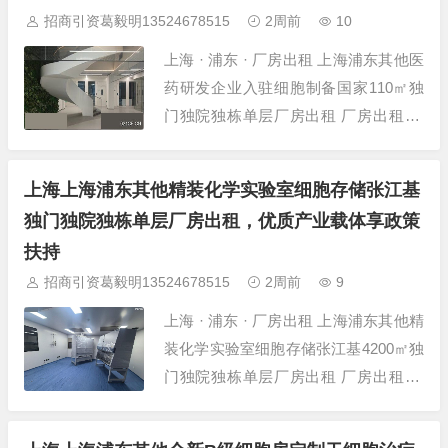
招商引资葛毅明13524678515
2周前
10
上海 · 浦东 · 厂房出租 上海浦东其他医
药研发企业入驻细胞制备国家110㎡独
门独院独栋单层厂房出租 厂房出租 项
目详情 项目名称 上海浦东其他医药研
发企业入驻细胞制备国家110㎡独门独
上海上海浦东其他精装化学实验室细胞存储张江基
院独栋 所在位置 上海-浦东-其他-张江
独门独院独栋单层厂房出租，优质产业载体享政策
科学城 建筑面积 110㎡ 层高 4.2米 层数
扶持
多层厂房...
招商引资葛毅明13524678515
2周前
9
上海 · 浦东 · 厂房出租 上海浦东其他精
装化学实验室细胞存储张江基4200㎡独
门独院独栋单层厂房出租 厂房出租 项
目详情 项目名称 上海浦东其他精装化
学实验室细胞存储张江基4200㎡独门独