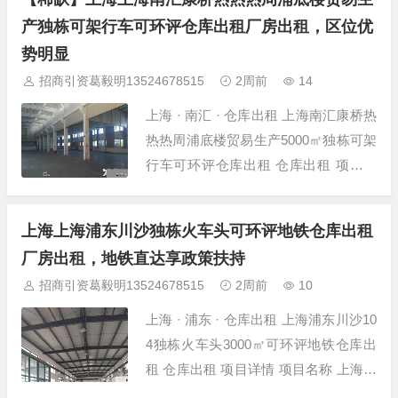
位置 上海-浦东-金桥-金桥自贸区12号/9
产独栋可架行车可环评仓库出租厂房出租，区位优
号线地铁站 建筑面积 3000㎡ 层高 4.5
势明显
米...
招商引资葛毅明13524678515
2周前
14
上海 · 南汇 · 仓库出租 上海南汇康桥热
热热周浦底楼贸易生产5000㎡独栋可架
行车可环评仓库出租 仓库出租 项目详
情 项目名称 上海南汇康桥热热热周浦
底楼贸易生产5000㎡独栋可架行车可环
上海上海浦东川沙独栋火车头可环评地铁仓库出租
所在位置 上海-南汇-康桥-周浦康桥生产
厂房出租，地铁直达享政策扶持
厂房仓库 建筑面积 5000㎡ 层高 6米 层
招商引资葛毅明13524678515
2周前
10
数 单层厂房...
上海 · 浦东 · 仓库出租 上海浦东川沙10
4独栋火车头3000㎡可环评地铁仓库出
租 仓库出租 项目详情 项目名称 上海浦
东川沙104独栋火车头3000㎡可环评地