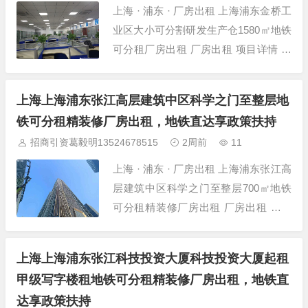
上海 · 浦东 · 厂房出租 上海浦东金桥工
业区大小可分割研发生产仓1580㎡地铁
可分租厂房出租 厂房出租 项目详情 项
目名称 上海浦东金桥工业区大小可分割
研发生产仓1580㎡地铁可分租厂 所在
上海上海浦东张江高层建筑中区科学之门至整层地
位置 上海-浦东-金桥-金桥工业园区12号
铁可分租精装修厂房出租，地铁直达享政策扶持
线地铁站旁 建筑面积 1580㎡ 层高 6米
招商引资葛毅明13524678515
2周前
11
层数 双层...
上海 · 浦东 · 厂房出租 上海浦东张江高
层建筑中区科学之门至整层700㎡地铁
可分租精装修厂房出租 厂房出租 项目
详情 项目名称 上海浦东张江高层建筑
中区科学之门至整层700㎡地铁可分租
上海上海浦东张江科技投资大厦科技投资大厦起租
精装 所在位置 上海-浦东-张江-张江科
甲级写字楼租地铁可分租精装修厂房出租，地铁直
学之门旁写字楼 建筑面积 700㎡ 层高 4
达享政策扶持
米 层数 多层厂房...